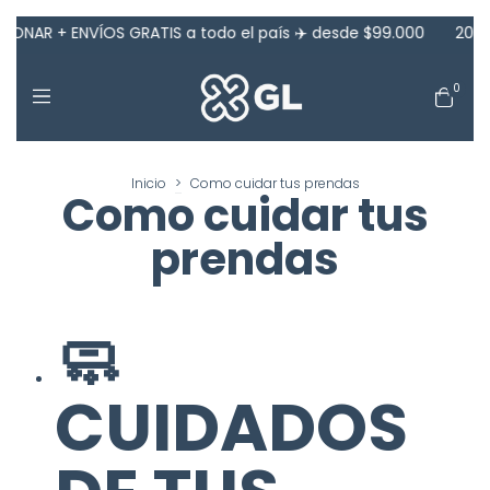
R + ENVÍOS GRATIS a todo el país ✈️ desde $99.000
20% OFF 
0
Inicio
>
Como cuidar tus prendas
Como cuidar tus
prendas
🧼
CUIDADOS