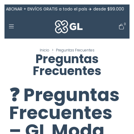
BONAR + ENVÍOS GRATIS a todo el país ✈️ desde $99.000
20%
0
Inicio
>
Preguntas Frecuentes
Preguntas
Frecuentes
❓ Preguntas
Frecuentes
– GL Moda