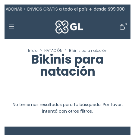
 ABONAR + ENVÍOS GRATIS a todo el país ✈️ desde $99.000
2
0
Inicio
>
NATACIÓN
>
Bikinis para natación
Bikinis para
natación
No tenemos resultados para tu búsqueda. Por favor,
intentá con otros filtros.