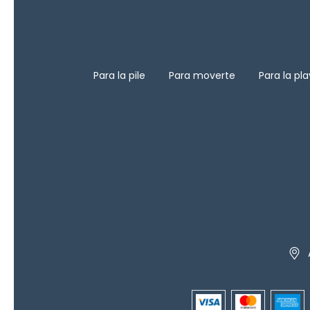
Para la pile
Para moverte
Para la pl