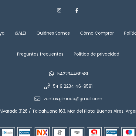
aya
¡SALE!
Quiénes Somos
Cómo Comprar
Polít
Preguntas frecuentes
Política de privacidad
542234469581
54 9 2234 46-9581
ventas.glmoda@gmail.com
Alvarado 3126 / Talcahuano 163, Mar del Plata, Buenos Aires. Arge