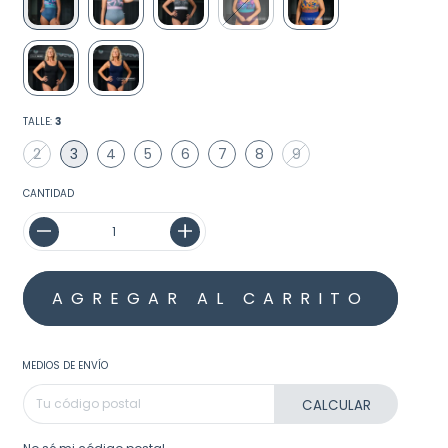
TALLE:
3
2
3
4
5
6
7
8
9
CANTIDAD
MEDIOS DE ENVÍO
CALCULAR