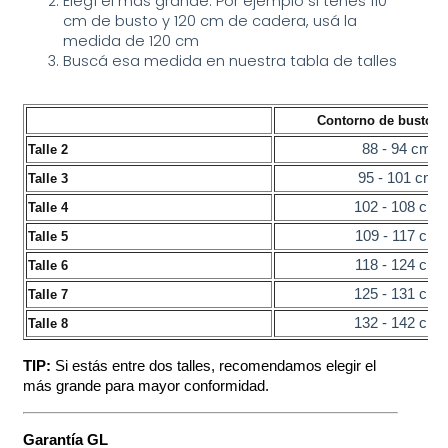
Elegí el más grande. Por ejemplo si tenes 110 
cm de busto y 120 cm de cadera, usá la 
medida de 120 cm
Buscá esa medida en nuestra tabla de talles
Contorno de busto/c
88 - 94 cm
Talle 2
95 - 101 cm
Talle 3
102 - 108 cm
Talle 4
109 - 117 cm
Talle 5
118 - 124 cm
Talle 6
125 - 131 cm
Talle 7
132 - 142 cm
Talle 8
TIP: 
Si estás entre dos talles, recomendamos elegir el 
más grande para mayor conformidad.
Garantía GL