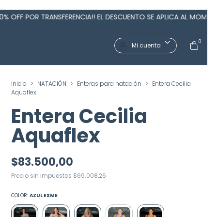
CIA!! EL DESCUENTO SE APLICA AL MOMENTO DE ABONAR + ENVÍOS 
0
Mi cuenta
Inicio
>
NATACIÓN
>
Enteras para natación
>
Entera Cecilia
Aquaflex
Entera Cecilia
Aquaflex
$83.500,00
Precio sin impuestos
$69.008,26
COLOR:
AZUL ESME