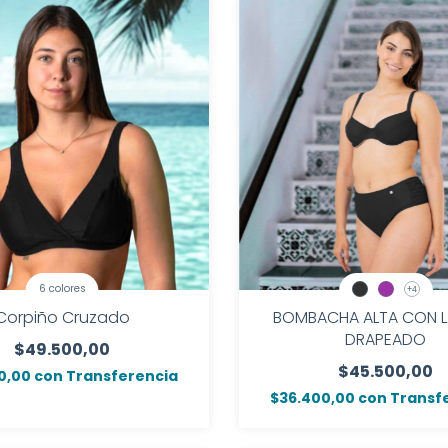
6 colores
+4
Corpiño Cruzado
BOMBACHA ALTA CON L
DRAPEADO
$49.500,00
$45.500,00
0,00
con
Transferencia
$36.400,00
con
Transf