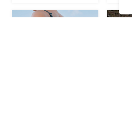
+3
Less Grande
Bomba
$37.500,00
$30.000,00
con
Transferencia
$30.00