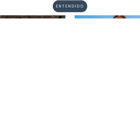
ENTENDIDO
+4
cha Vedetina Clásica
Triangulo Taza Soft Pl
Naranja
$37.500,00
$42.500,00
0,00
con
Transferencia
$34.000,00
con
Transf