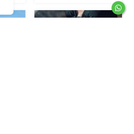
aya Azul
Bombacha Vedetina Clásica
Animal Bicolor
$37.500,00
erencia
$30.000,00
con
Transferencia