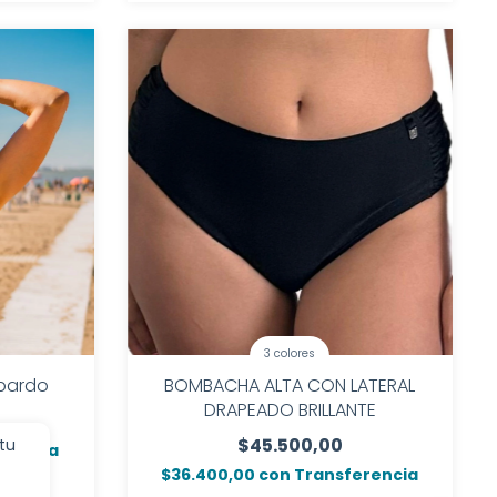
3 colores
pardo
BOMBACHA ALTA CON LATERAL
DRAPEADO BRILLANTE
$45.500,00
 tu
erencia
$36.400,00
con
Transferencia