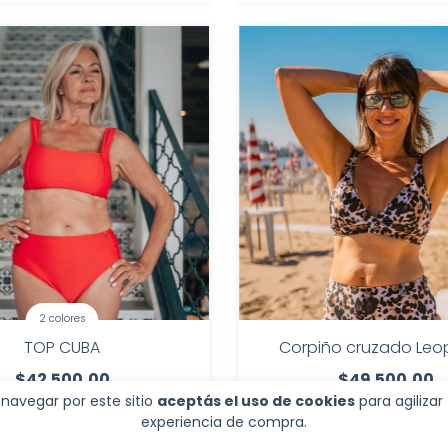
2 colores
TOP CUBA
Corpiño cruzado Leo
$42.500,00
$49.500,00
 navegar por este sitio
aceptás el uso de cookies
para agilizar
0,00
con
Transferencia
$39.600,00
con
Transf
experiencia de compra.