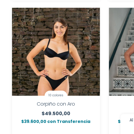
10 colores
Corpiño con Aro
$49.500,00
Al
$39.600,00
con
Transferencia
$34.00