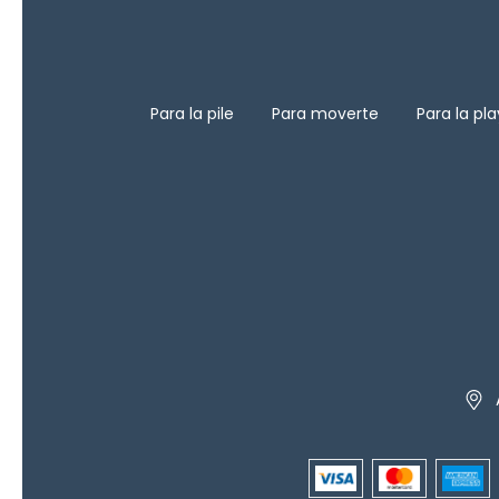
Para la pile
Para moverte
Para la pl