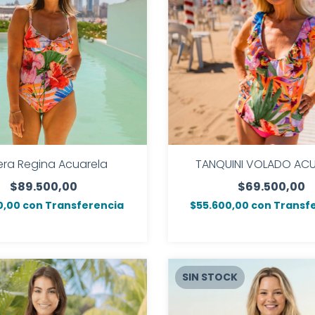
era Regina Acuarela
TANQUINI VOLADO AC
$89.500,00
$69.500,00
0,00
con
Transferencia
$55.600,00
con
Transf
SIN STOCK