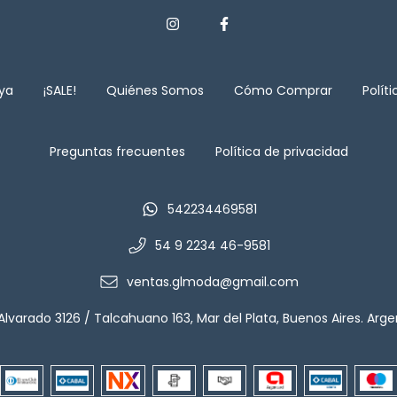
aya
¡SALE!
Quiénes Somos
Cómo Comprar
Polít
Preguntas frecuentes
Política de privacidad
542234469581
54 9 2234 46-9581
ventas.glmoda@gmail.com
Alvarado 3126 / Talcahuano 163, Mar del Plata, Buenos Aires. Arge